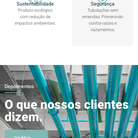
Sustentabilidade
Segurança
Produto ecológico
Tubulações sem
com redução de
emendas. Prevenindo
impactos ambientais.
contra raízes e
vazamentos.
Depoimentos
O que nossos clientes
dizem.
Ver Mais